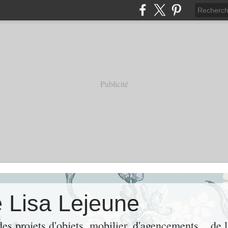
Publicité
e Lisa Lejeune
es projets d'objets, mobilier, d'agencements... de 