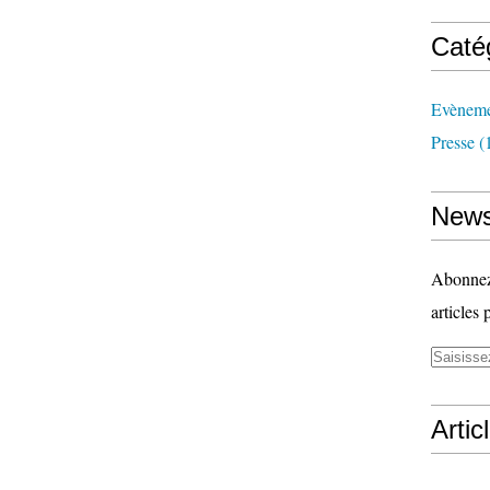
Caté
Evèneme
Presse
(
News
Abonnez-
articles 
Artic