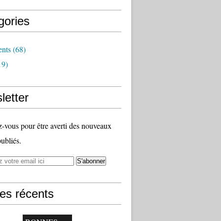
gories
nts
(68)
19)
letter
vous pour être averti des nouveaux
publiés.
les récents