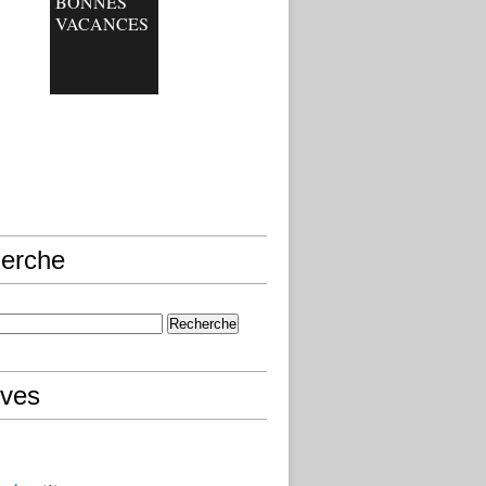
BONNES
VACANCES
erche
ives